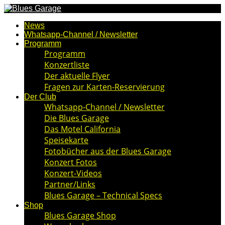
News
Whatsapp-Channel / Newsletter
Programm
Programm
Konzertliste
Der aktuelle Flyer
Fragen zur Karten-Reservierung
Der Club
Whatsapp-Channel / Newsletter
Die Blues Garage
Das Motel California
Speisekarte
Fotobücher aus der Blues Garage
Konzert Fotos
Konzert-Videos
Partner/Links
Blues Garage – Technical Specs
Shop
Blues Garage Shop