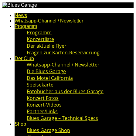
News
Whatsapp-Channel / Newsletter
Programm
Programm
Konzertliste
Der aktuelle Flyer
Fragen zur Karten-Reservierung
Der Club
Whatsapp-Channel / Newsletter
Die Blues Garage
Das Motel California
Speisekarte
Fotobücher aus der Blues Garage
Konzert Fotos
Konzert-Videos
Partner/Links
Blues Garage – Technical Specs
Shop
Blues Garage Shop