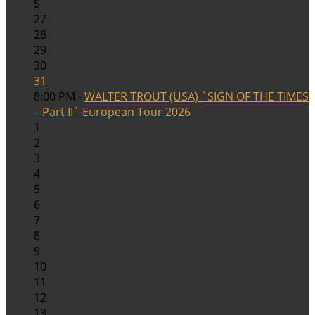
S
27
28
29
30
31
8:00 PM -
WALTER TROUT (USA) `SIGN OF THE TIMES
– Part II` European Tour 2026
1
2
3
4
5
6
7
8
9
10
11
12
13