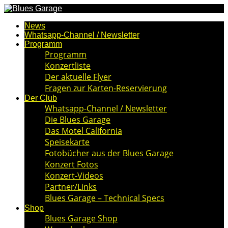
News
Whatsapp-Channel / Newsletter
Programm
Programm
Konzertliste
Der aktuelle Flyer
Fragen zur Karten-Reservierung
Der Club
Whatsapp-Channel / Newsletter
Die Blues Garage
Das Motel California
Speisekarte
Fotobücher aus der Blues Garage
Konzert Fotos
Konzert-Videos
Partner/Links
Blues Garage – Technical Specs
Shop
Blues Garage Shop