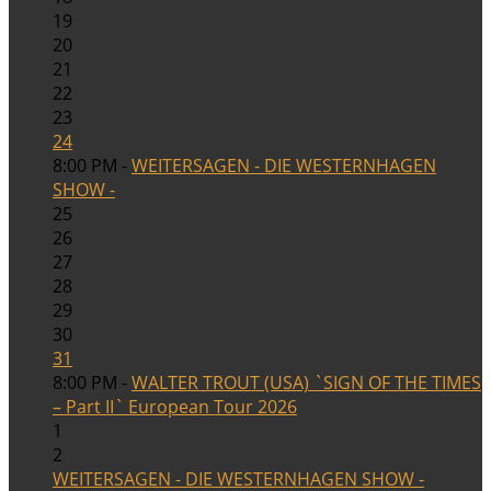
19
20
21
22
23
24
8:00 PM -
WEITERSAGEN - DIE WESTERNHAGEN
SHOW -
25
26
27
28
29
30
31
8:00 PM -
WALTER TROUT (USA) `SIGN OF THE TIMES
– Part II` European Tour 2026
1
2
WEITERSAGEN - DIE WESTERNHAGEN SHOW -