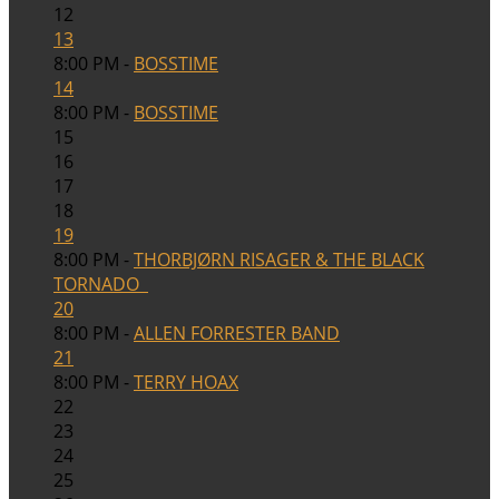
12
13
8:00 PM -
BOSSTIME
14
8:00 PM -
BOSSTIME
15
16
17
18
19
8:00 PM -
THORBJØRN RISAGER & THE BLACK
TORNADO
20
8:00 PM -
ALLEN FORRESTER BAND
21
8:00 PM -
TERRY HOAX
22
23
24
25