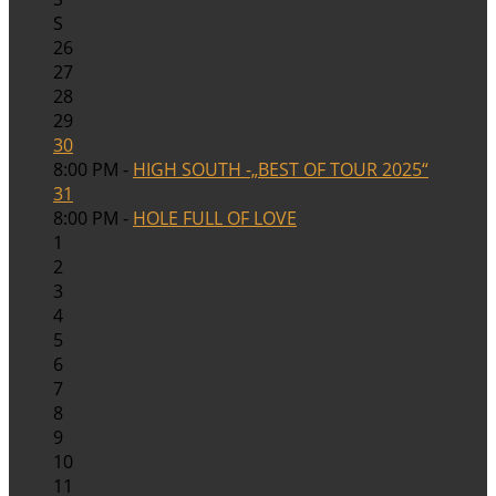
S
26
27
28
29
30
8:00 PM -
HIGH SOUTH -„BEST OF TOUR 2025“
31
8:00 PM -
HOLE FULL OF LOVE
1
2
3
4
5
6
7
8
9
10
11