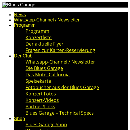
News
Whatsapp-Channel / Newsletter
Programm
Programm
Konzertliste
Der aktuelle Flyer
Fragen zur Karten-Reservierung
Der Club
Whatsapp-Channel / Newsletter
Die Blues Garage
Das Motel California
Speisekarte
Fotobücher aus der Blues Garage
Konzert Fotos
Konzert-Videos
Partner/Links
Blues Garage – Technical Specs
Shop
Blues Garage Shop