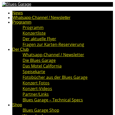
News
Whatsapp-Channel / Newsletter
Programm
Programm
Konzertliste
Der aktuelle Flyer
Fragen zur Karten-Reservierung
Der Club
Whatsapp-Channel / Newsletter
Die Blues Garage
Das Motel California
Speisekarte
Fotobücher aus der Blues Garage
Konzert Fotos
Konzert-Videos
Partner/Links
Blues Garage – Technical Specs
Shop
Blues Garage Shop