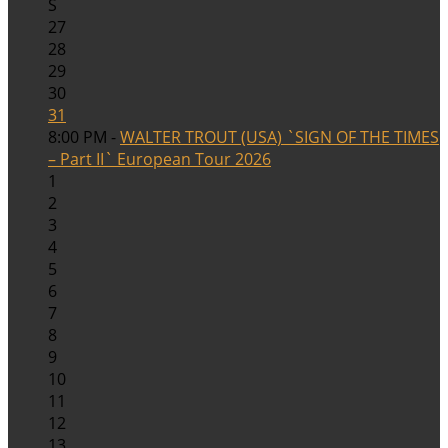
S
27
28
29
30
31
8:00 PM -
WALTER TROUT (USA) `SIGN OF THE TIMES
– Part II` European Tour 2026
1
2
3
4
5
6
7
8
9
10
11
12
13