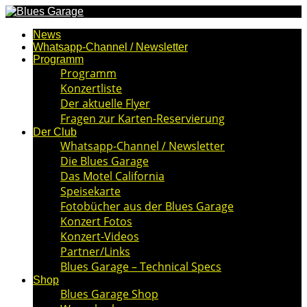
News
Whatsapp-Channel / Newsletter
Programm
Programm
Konzertliste
Der aktuelle Flyer
Fragen zur Karten-Reservierung
Der Club
Whatsapp-Channel / Newsletter
Die Blues Garage
Das Motel California
Speisekarte
Fotobücher aus der Blues Garage
Konzert Fotos
Konzert-Videos
Partner/Links
Blues Garage – Technical Specs
Shop
Blues Garage Shop