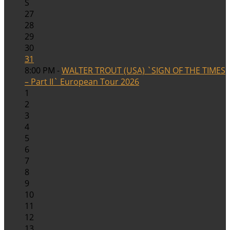
S
27
28
29
30
31
8:00 PM -
WALTER TROUT (USA) `SIGN OF THE TIMES
– Part II` European Tour 2026
1
2
3
4
5
6
7
8
9
10
11
12
13