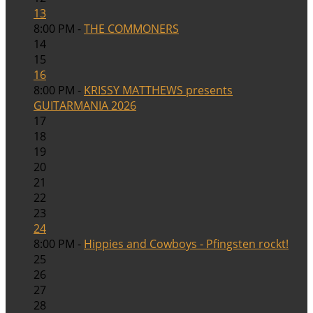
13
8:00 PM -
THE COMMONERS
14
15
16
8:00 PM -
KRISSY MATTHEWS presents
GUITARMANIA 2026
17
18
19
20
21
22
23
24
8:00 PM -
Hippies and Cowboys - Pfingsten rockt!
25
26
27
28