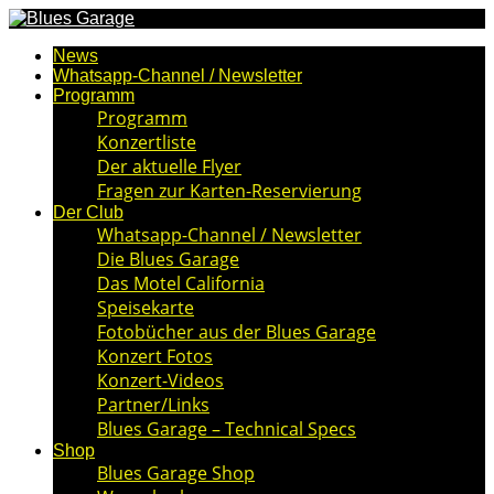
News
Whatsapp-Channel / Newsletter
Programm
Programm
Konzertliste
Der aktuelle Flyer
Fragen zur Karten-Reservierung
Der Club
Whatsapp-Channel / Newsletter
Die Blues Garage
Das Motel California
Speisekarte
Fotobücher aus der Blues Garage
Konzert Fotos
Konzert-Videos
Partner/Links
Blues Garage – Technical Specs
Shop
Blues Garage Shop