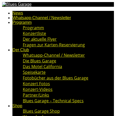
News
Whatsapp-Channel / Newsletter
Programm
Programm
Konzertliste
Der aktuelle Flyer
Fragen zur Karten-Reservierung
Der Club
Whatsapp-Channel / Newsletter
Die Blues Garage
Das Motel California
Speisekarte
Fotobücher aus der Blues Garage
Konzert Fotos
Konzert-Videos
Partner/Links
Blues Garage – Technical Specs
Shop
Blues Garage Shop