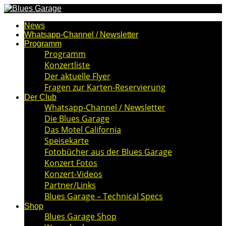
News
Whatsapp-Channel / Newsletter
Programm
Programm
Konzertliste
Der aktuelle Flyer
Fragen zur Karten-Reservierung
Der Club
Whatsapp-Channel / Newsletter
Die Blues Garage
Das Motel California
Speisekarte
Fotobücher aus der Blues Garage
Konzert Fotos
Konzert-Videos
Partner/Links
Blues Garage – Technical Specs
Shop
Blues Garage Shop