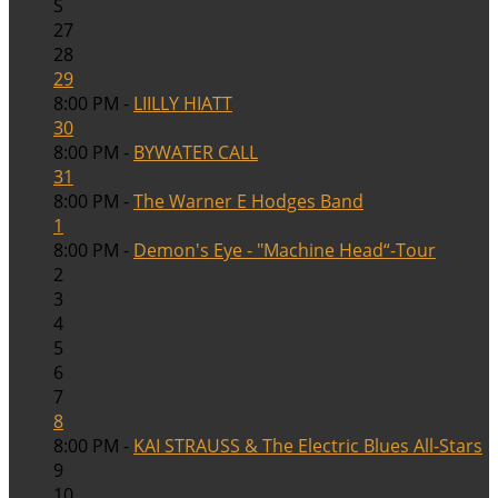
S
27
28
29
8:00 PM -
LIILLY HIATT
30
8:00 PM -
BYWATER CALL
31
8:00 PM -
The Warner E Hodges Band
1
8:00 PM -
Demon's Eye - "Machine Head“-Tour
2
3
4
5
6
7
8
8:00 PM -
KAI STRAUSS & The Electric Blues All-Stars
9
10