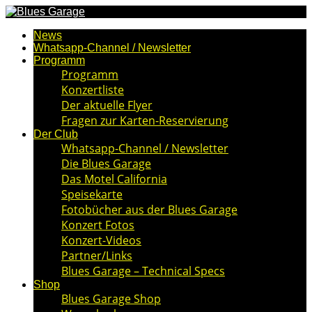
News
Whatsapp-Channel / Newsletter
Programm
Programm
Konzertliste
Der aktuelle Flyer
Fragen zur Karten-Reservierung
Der Club
Whatsapp-Channel / Newsletter
Die Blues Garage
Das Motel California
Speisekarte
Fotobücher aus der Blues Garage
Konzert Fotos
Konzert-Videos
Partner/Links
Blues Garage – Technical Specs
Shop
Blues Garage Shop