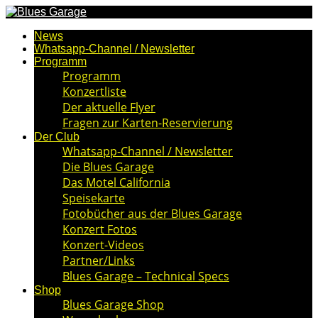
News
Whatsapp-Channel / Newsletter
Programm
Programm
Konzertliste
Der aktuelle Flyer
Fragen zur Karten-Reservierung
Der Club
Whatsapp-Channel / Newsletter
Die Blues Garage
Das Motel California
Speisekarte
Fotobücher aus der Blues Garage
Konzert Fotos
Konzert-Videos
Partner/Links
Blues Garage – Technical Specs
Shop
Blues Garage Shop