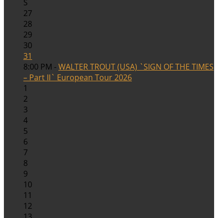
S
27
28
29
30
31
8:00 PM -
WALTER TROUT (USA) `SIGN OF THE TIMES
– Part II` European Tour 2026
1
2
3
4
5
6
7
8
9
10
11
12
13