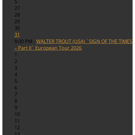
S
27
28
29
30
31
8:00 PM -
WALTER TROUT (USA) `SIGN OF THE TIMES
– Part II` European Tour 2026
1
2
3
4
5
6
7
8
9
10
11
12
13