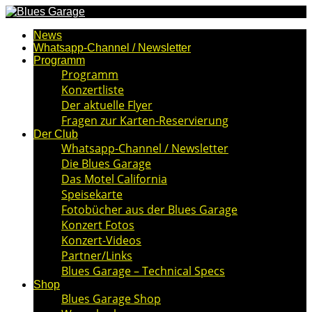
News
Whatsapp-Channel / Newsletter
Programm
Programm
Konzertliste
Der aktuelle Flyer
Fragen zur Karten-Reservierung
Der Club
Whatsapp-Channel / Newsletter
Die Blues Garage
Das Motel California
Speisekarte
Fotobücher aus der Blues Garage
Konzert Fotos
Konzert-Videos
Partner/Links
Blues Garage – Technical Specs
Shop
Blues Garage Shop