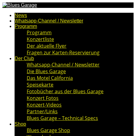
News
Whatsapp-Channel / Newsletter
Programm
Programm
Konzertliste
Der aktuelle Flyer
Fragen zur Karten-Reservierung
Der Club
Whatsapp-Channel / Newsletter
Die Blues Garage
Das Motel California
Speisekarte
Fotobücher aus der Blues Garage
Konzert Fotos
Konzert-Videos
Partner/Links
Blues Garage – Technical Specs
Shop
Blues Garage Shop