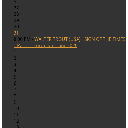
S
27
28
29
30
31
8:00 PM -
WALTER TROUT (USA) `SIGN OF THE TIMES
– Part II` European Tour 2026
1
2
3
4
5
6
7
8
9
10
11
12
13