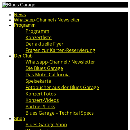
News
Whatsapp-Channel / Newsletter
Programm
Programm
Konzertliste
Der aktuelle Flyer
Fragen zur Karten-Reservierung
Der Club
Whatsapp-Channel / Newsletter
Die Blues Garage
Das Motel California
Speisekarte
Fotobücher aus der Blues Garage
Konzert Fotos
Konzert-Videos
Partner/Links
Blues Garage – Technical Specs
Shop
Blues Garage Shop