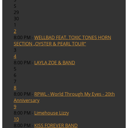
S
29
30
1
2
8:00 PM -
WELLBAD FEAT. TOXIC TONES HORN
SECTION „OYSTER & PEARL TOUR“
3
4
8:00 PM -
LAYLA ZOE & BAND
5
6
7
8
8:00 PM -
RPWL - World Through My Eyes - 20th
Anniversary
9
8:00 PM -
Limehouse Lizzy
10
8:00 PM -
KISS FOREVER BAND