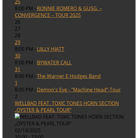
25
8:00 PM -
RONNIE ROMERO & GUSG. –
CONVERGENCE – TOUR 2025
26
27
28
29
8:00 PM -
LIILLY HIATT
30
8:00 PM -
BYWATER CALL
31
8:00 PM -
The Warner E Hodges Band
1
8:00 PM -
Demon's Eye - "Machine Head“-Tour
2
WELLBAD FEAT. TOXIC TONES HORN SECTION
„OYSTER & PEARL TOUR“
02/10/2025
20:00 - 23:00