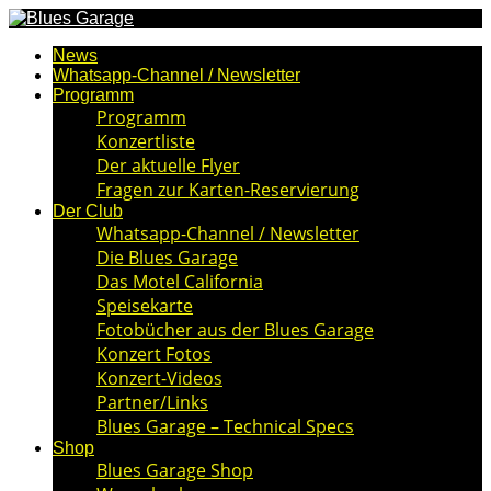
News
Whatsapp-Channel / Newsletter
Programm
Programm
Konzertliste
Der aktuelle Flyer
Fragen zur Karten-Reservierung
Der Club
Whatsapp-Channel / Newsletter
Die Blues Garage
Das Motel California
Speisekarte
Fotobücher aus der Blues Garage
Konzert Fotos
Konzert-Videos
Partner/Links
Blues Garage – Technical Specs
Shop
Blues Garage Shop