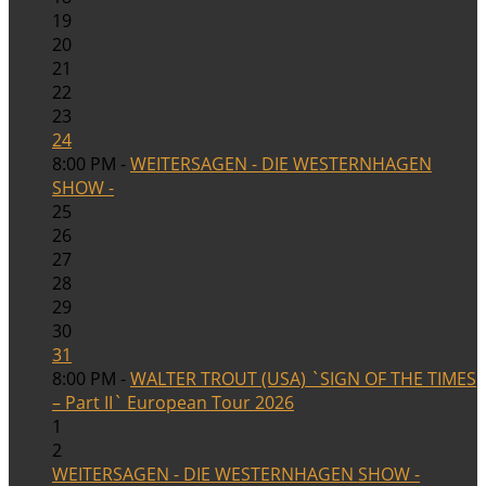
19
20
21
22
23
24
8:00 PM -
WEITERSAGEN - DIE WESTERNHAGEN
SHOW -
25
26
27
28
29
30
31
8:00 PM -
WALTER TROUT (USA) `SIGN OF THE TIMES
– Part II` European Tour 2026
1
2
WEITERSAGEN - DIE WESTERNHAGEN SHOW -