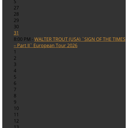
S
27
28
29
30
31
8:00 PM -
WALTER TROUT (USA) `SIGN OF THE TIMES
– Part II` European Tour 2026
1
2
3
4
5
6
7
8
9
10
11
12
13