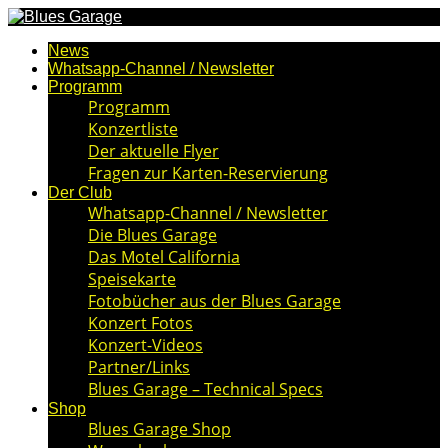
News
Whatsapp-Channel / Newsletter
Programm
Programm
Konzertliste
Der aktuelle Flyer
Fragen zur Karten-Reservierung
Der Club
Whatsapp-Channel / Newsletter
Die Blues Garage
Das Motel California
Speisekarte
Fotobücher aus der Blues Garage
Konzert Fotos
Konzert-Videos
Partner/Links
Blues Garage – Technical Specs
Shop
Blues Garage Shop