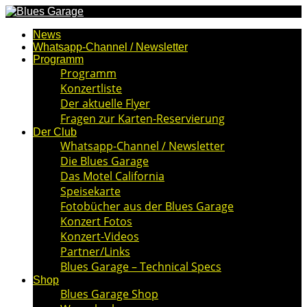
News
Whatsapp-Channel / Newsletter
Programm
Programm
Konzertliste
Der aktuelle Flyer
Fragen zur Karten-Reservierung
Der Club
Whatsapp-Channel / Newsletter
Die Blues Garage
Das Motel California
Speisekarte
Fotobücher aus der Blues Garage
Konzert Fotos
Konzert-Videos
Partner/Links
Blues Garage – Technical Specs
Shop
Blues Garage Shop