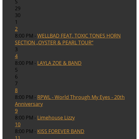
S
29
30
1
2
8:00 PM -
WELLBAD FEAT. TOXIC TONES HORN
SECTION „OYSTER & PEARL TOUR“
3
4
8:00 PM -
LAYLA ZOE & BAND
5
6
7
8
8:00 PM -
RPWL - World Through My Eyes - 20th
Anniversary
9
8:00 PM -
Limehouse Lizzy
10
8:00 PM -
KISS FOREVER BAND
11