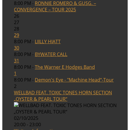
8:00 PM -
RONNIE ROMERO & GUSG. –
CONVERGENCE – TOUR 2025
26
27
28
29
8:00 PM -
LIILLY HIATT
30
8:00 PM -
BYWATER CALL
31
8:00 PM -
The Warner E Hodges Band
1
8:00 PM -
Demon's Eye - "Machine Head“-Tour
2
WELLBAD FEAT. TOXIC TONES HORN SECTION
„OYSTER & PEARL TOUR“
02/10/2025
20:00 - 23:00