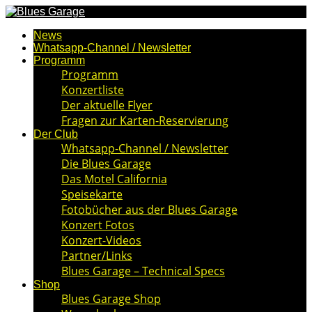
News
Whatsapp-Channel / Newsletter
Programm
Programm
Konzertliste
Der aktuelle Flyer
Fragen zur Karten-Reservierung
Der Club
Whatsapp-Channel / Newsletter
Die Blues Garage
Das Motel California
Speisekarte
Fotobücher aus der Blues Garage
Konzert Fotos
Konzert-Videos
Partner/Links
Blues Garage – Technical Specs
Shop
Blues Garage Shop