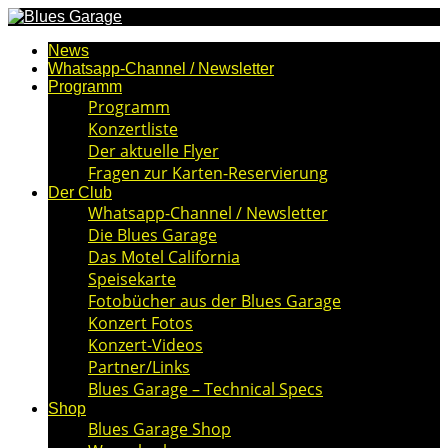
News
Whatsapp-Channel / Newsletter
Programm
Programm
Konzertliste
Der aktuelle Flyer
Fragen zur Karten-Reservierung
Der Club
Whatsapp-Channel / Newsletter
Die Blues Garage
Das Motel California
Speisekarte
Fotobücher aus der Blues Garage
Konzert Fotos
Konzert-Videos
Partner/Links
Blues Garage – Technical Specs
Shop
Blues Garage Shop