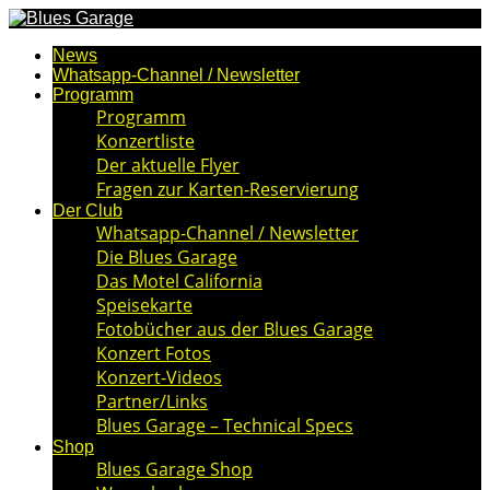
News
Whatsapp-Channel / Newsletter
Programm
Programm
Konzertliste
Der aktuelle Flyer
Fragen zur Karten-Reservierung
Der Club
Whatsapp-Channel / Newsletter
Die Blues Garage
Das Motel California
Speisekarte
Fotobücher aus der Blues Garage
Konzert Fotos
Konzert-Videos
Partner/Links
Blues Garage – Technical Specs
Shop
Blues Garage Shop