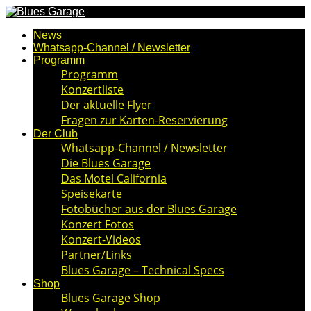
News
Whatsapp-Channel / Newsletter
Programm
Programm
Konzertliste
Der aktuelle Flyer
Fragen zur Karten-Reservierung
Der Club
Whatsapp-Channel / Newsletter
Die Blues Garage
Das Motel California
Speisekarte
Fotobücher aus der Blues Garage
Konzert Fotos
Konzert-Videos
Partner/Links
Blues Garage – Technical Specs
Shop
Blues Garage Shop