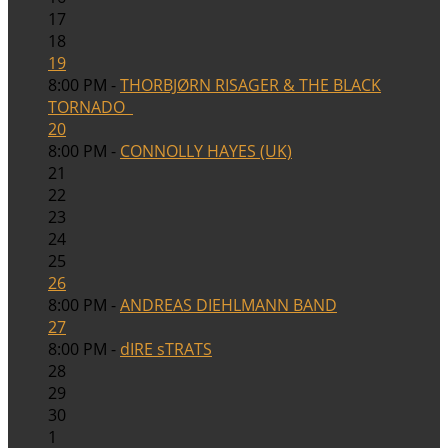
17
18
19
8:00 PM -
THORBJØRN RISAGER & THE BLACK
TORNADO
20
8:00 PM -
CONNOLLY HAYES (UK)
21
22
23
24
25
26
8:00 PM -
ANDREAS DIEHLMANN BAND
27
8:00 PM -
dIRE sTRATS
28
29
30
1