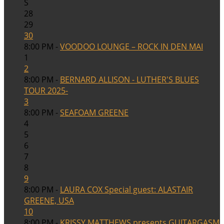
S
28
29
30
8:00 PM -
VOODOO LOUNGE – ROCK IN DEN MAI
1
2
8:00 PM -
BERNARD ALLISON - LUTHER'S BLUES
TOUR 2025-
3
8:00 PM -
SEAFOAM GREENE
4
5
6
7
8
9
8:00 PM -
LAURA COX Special guest: ALASTAIR
GREENE, USA
10
8:00 PM -
KRISSY MATTHEWS presents GUITARGASM