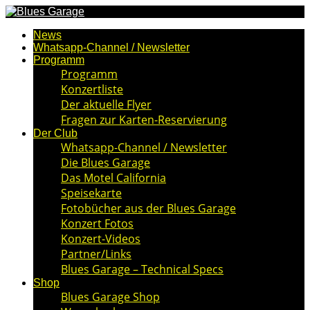
News
Whatsapp-Channel / Newsletter
Programm
Programm
Konzertliste
Der aktuelle Flyer
Fragen zur Karten-Reservierung
Der Club
Whatsapp-Channel / Newsletter
Die Blues Garage
Das Motel California
Speisekarte
Fotobücher aus der Blues Garage
Konzert Fotos
Konzert-Videos
Partner/Links
Blues Garage – Technical Specs
Shop
Blues Garage Shop