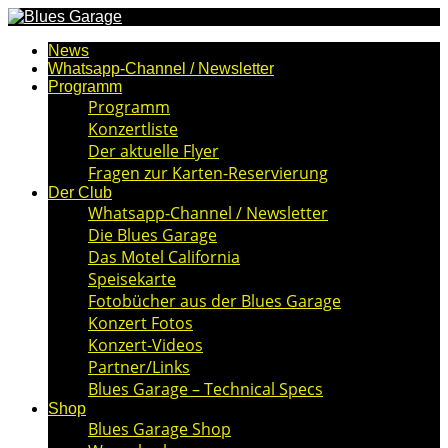
News
Whatsapp-Channel / Newsletter
Programm
Programm
Konzertliste
Der aktuelle Flyer
Fragen zur Karten-Reservierung
Der Club
Whatsapp-Channel / Newsletter
Die Blues Garage
Das Motel California
Speisekarte
Fotobücher aus der Blues Garage
Konzert Fotos
Konzert-Videos
Partner/Links
Blues Garage – Technical Specs
Shop
Blues Garage Shop