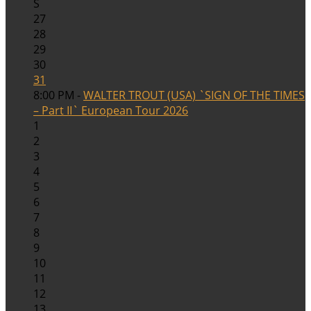
S
27
28
29
30
31
8:00 PM -
WALTER TROUT (USA) `SIGN OF THE TIMES
– Part II` European Tour 2026
1
2
3
4
5
6
7
8
9
10
11
12
13