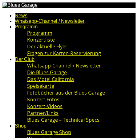
News
Whatsapp-Channel / Newsletter
Programm
Programm
Konzertliste
Der aktuelle Flyer
Fragen zur Karten-Reservierung
Der Club
Whatsapp-Channel / Newsletter
Die Blues Garage
Das Motel California
Speisekarte
Fotobücher aus der Blues Garage
Konzert Fotos
Konzert-Videos
Partner/Links
Blues Garage – Technical Specs
Shop
Blues Garage Shop