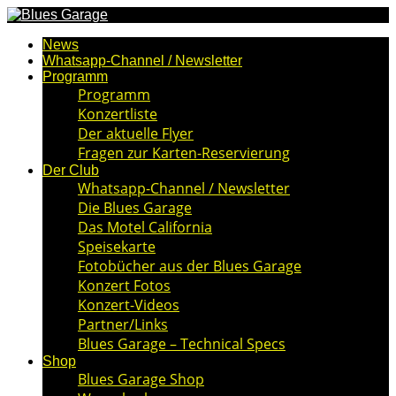
News
Whatsapp-Channel / Newsletter
Programm
Programm
Konzertliste
Der aktuelle Flyer
Fragen zur Karten-Reservierung
Der Club
Whatsapp-Channel / Newsletter
Die Blues Garage
Das Motel California
Speisekarte
Fotobücher aus der Blues Garage
Konzert Fotos
Konzert-Videos
Partner/Links
Blues Garage – Technical Specs
Shop
Blues Garage Shop