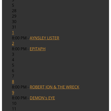
S
28
29
30
31
1
8:00 PM -
AYNSLEY LISTER
2
8:00 PM -
EPITAPH
3
4
5
6
7
8
8:00 PM -
ROBERT JON & THE WRECK
9
8:00 PM -
DEMON's EYE
10
11