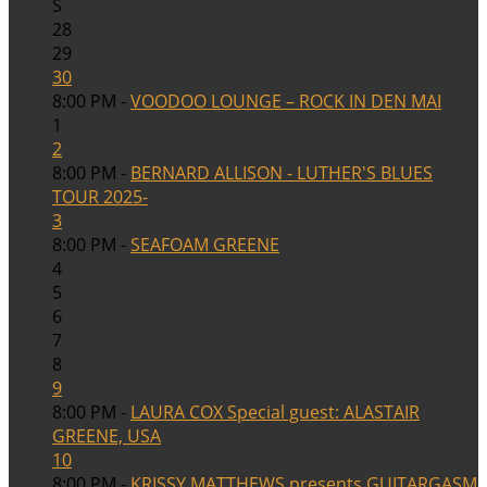
S
28
29
30
8:00 PM -
VOODOO LOUNGE – ROCK IN DEN MAI
1
2
8:00 PM -
BERNARD ALLISON - LUTHER'S BLUES
TOUR 2025-
3
8:00 PM -
SEAFOAM GREENE
4
5
6
7
8
9
8:00 PM -
LAURA COX Special guest: ALASTAIR
GREENE, USA
10
8:00 PM -
KRISSY MATTHEWS presents GUITARGASM