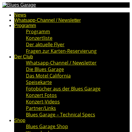
News
Whatsapp-Channel / Newsletter
Programm
Programm
Konzertliste
Der aktuelle Flyer
Fragen zur Karten-Reservierung
Der Club
Whatsapp-Channel / Newsletter
Die Blues Garage
Das Motel California
Speisekarte
Fotobücher aus der Blues Garage
Konzert Fotos
Konzert-Videos
Partner/Links
Blues Garage – Technical Specs
Shop
Blues Garage Shop