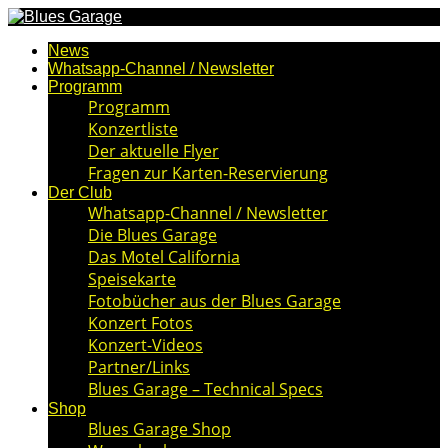
News
Whatsapp-Channel / Newsletter
Programm
Programm
Konzertliste
Der aktuelle Flyer
Fragen zur Karten-Reservierung
Der Club
Whatsapp-Channel / Newsletter
Die Blues Garage
Das Motel California
Speisekarte
Fotobücher aus der Blues Garage
Konzert Fotos
Konzert-Videos
Partner/Links
Blues Garage – Technical Specs
Shop
Blues Garage Shop