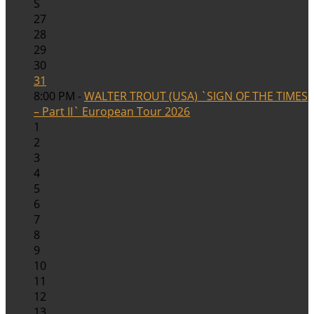
S
27
28
29
30
31
8:00 PM -
WALTER TROUT (USA) `SIGN OF THE TIMES
– Part II` European Tour 2026
1
2
3
4
5
6
7
8
9
10
11
12
13