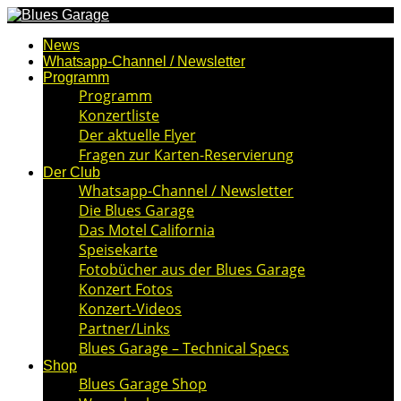
News
Whatsapp-Channel / Newsletter
Programm
Programm
Konzertliste
Der aktuelle Flyer
Fragen zur Karten-Reservierung
Der Club
Whatsapp-Channel / Newsletter
Die Blues Garage
Das Motel California
Speisekarte
Fotobücher aus der Blues Garage
Konzert Fotos
Konzert-Videos
Partner/Links
Blues Garage – Technical Specs
Shop
Blues Garage Shop