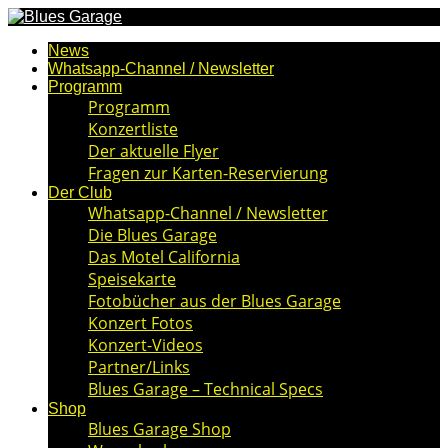
News
Whatsapp-Channel / Newsletter
Programm
Programm
Konzertliste
Der aktuelle Flyer
Fragen zur Karten-Reservierung
Der Club
Whatsapp-Channel / Newsletter
Die Blues Garage
Das Motel California
Speisekarte
Fotobücher aus der Blues Garage
Konzert Fotos
Konzert-Videos
Partner/Links
Blues Garage – Technical Specs
Shop
Blues Garage Shop