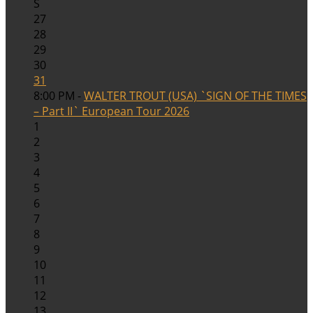
S
27
28
29
30
31
8:00 PM -
WALTER TROUT (USA) `SIGN OF THE TIMES
– Part II` European Tour 2026
1
2
3
4
5
6
7
8
9
10
11
12
13