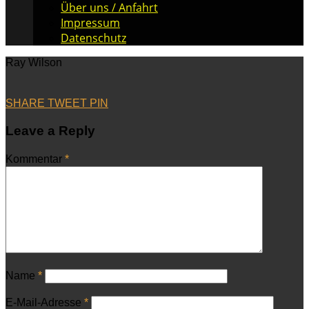
Über uns / Anfahrt
Impressum
Datenschutz
Ray Wilson
SHARE
TWEET
PIN
Leave a Reply
Kommentar
*
Name
*
E-Mail-Adresse
*