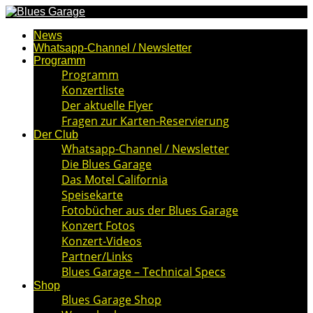
News
Whatsapp-Channel / Newsletter
Programm
Programm
Konzertliste
Der aktuelle Flyer
Fragen zur Karten-Reservierung
Der Club
Whatsapp-Channel / Newsletter
Die Blues Garage
Das Motel California
Speisekarte
Fotobücher aus der Blues Garage
Konzert Fotos
Konzert-Videos
Partner/Links
Blues Garage – Technical Specs
Shop
Blues Garage Shop