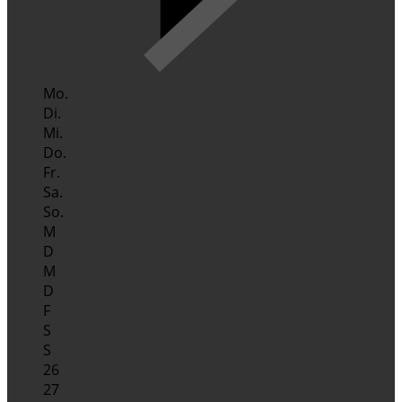
Mo.
Di.
Mi.
Do.
Fr.
Sa.
So.
M
D
M
D
F
S
S
26
27