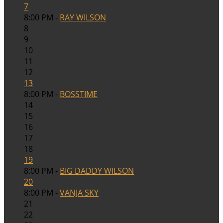
7
8:00 PM -
RAY WILSON
8
9
10
11
12
13
8:00 PM -
BOSSTIME
14
15
16
17
18
19
8:00 PM -
BIG DADDY WILSON
20
8:00 PM -
VANJA SKY
21
22