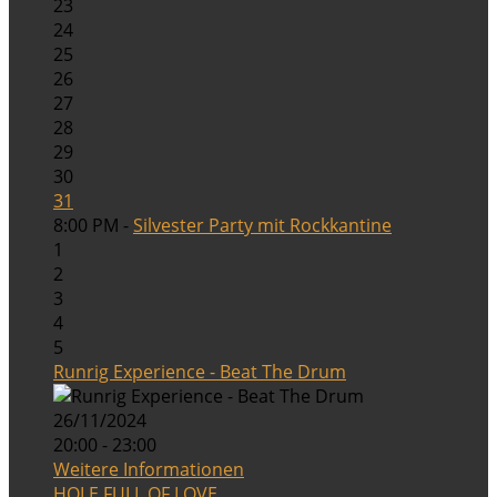
23
24
25
26
27
28
29
30
31
8:00 PM -
Silvester Party mit Rockkantine
1
2
3
4
5
Runrig Experience - Beat The Drum
26/11/2024
20:00 - 23:00
Weitere Informationen
HOLE FULL OF LOVE