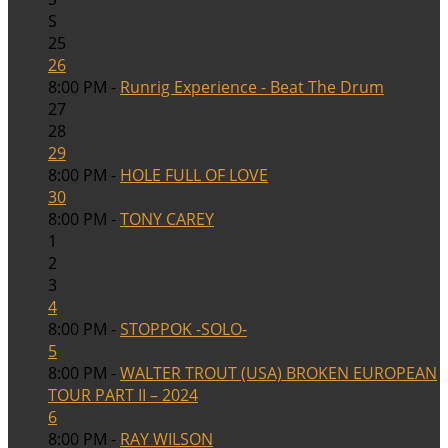
S
25
26
8:00 PM -
Runrig Experience - Beat The Drum
27
28
29
8:00 PM -
HOLE FULL OF LOVE
30
8:00 PM -
TONY CAREY
1
2
3
4
8:00 PM -
STOPPOK -SOLO-
5
8:00 PM -
WALTER TROUT (USA) BROKEN EUROPEAN
TOUR PART II – 2024
6
8:00 PM -
RAY WILSON