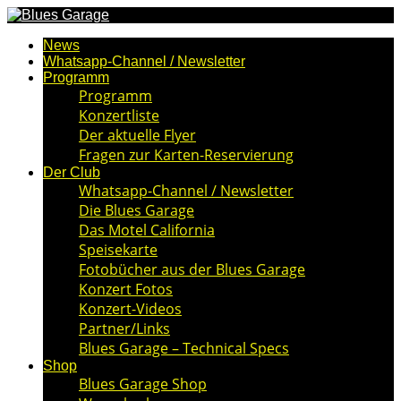
News
Whatsapp-Channel / Newsletter
Programm
Programm
Konzertliste
Der aktuelle Flyer
Fragen zur Karten-Reservierung
Der Club
Whatsapp-Channel / Newsletter
Die Blues Garage
Das Motel California
Speisekarte
Fotobücher aus der Blues Garage
Konzert Fotos
Konzert-Videos
Partner/Links
Blues Garage – Technical Specs
Shop
Blues Garage Shop