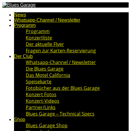
News
Whatsapp-Channel / Newsletter
Programm
Programm
Konzertliste
Der aktuelle Flyer
Fragen zur Karten-Reservierung
Der Club
Whatsapp-Channel / Newsletter
Die Blues Garage
Das Motel California
Speisekarte
Fotobücher aus der Blues Garage
Konzert Fotos
Konzert-Videos
Partner/Links
Blues Garage – Technical Specs
Shop
Blues Garage Shop