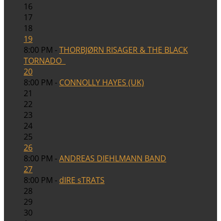
16
17
18
19
8:00 PM -
THORBJØRN RISAGER & THE BLACK
TORNADO
20
8:00 PM -
CONNOLLY HAYES (UK)
21
22
23
24
25
26
8:00 PM -
ANDREAS DIEHLMANN BAND
27
8:00 PM -
dIRE sTRATS
28
29
30