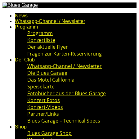
News
Whatsapp-Channel / Newsletter
Programm
Programm
Konzertliste
Der aktuelle Flyer
Fragen zur Karten-Reservierung
Der Club
Whatsapp-Channel / Newsletter
Die Blues Garage
Das Motel California
Speisekarte
Fotobücher aus der Blues Garage
Konzert Fotos
Konzert-Videos
Partner/Links
Blues Garage – Technical Specs
Shop
Blues Garage Shop