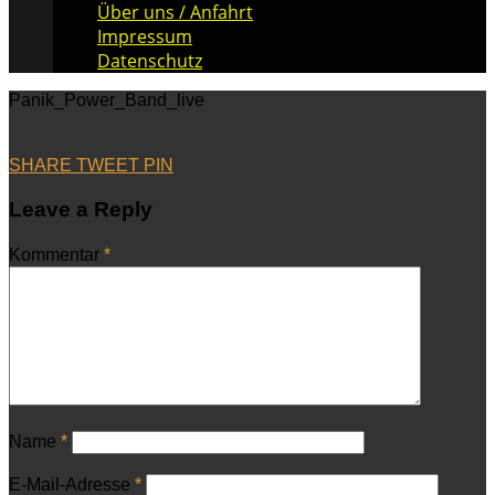
Über uns / Anfahrt
Impressum
Datenschutz
Panik_Power_Band_live
SHARE
TWEET
PIN
Leave a Reply
Kommentar
*
Name
*
E-Mail-Adresse
*