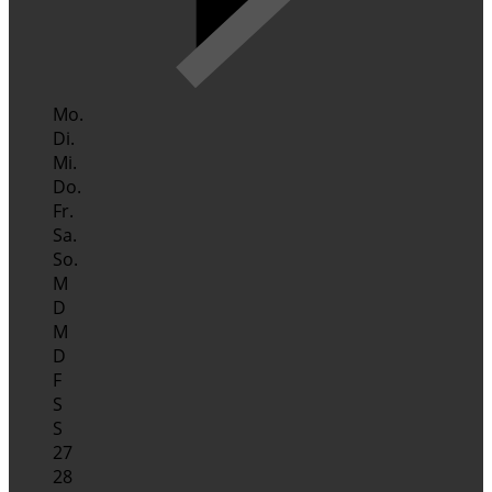
Mo.
Di.
Mi.
Do.
Fr.
Sa.
So.
M
D
M
D
F
S
S
27
28