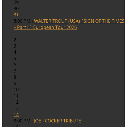
29
30
31
8:00 PM -
WALTER TROUT (USA) `SIGN OF THE TIMES
– Part II` European Tour 2026
1
2
3
4
5
6
7
8
9
10
11
12
13
14
8:00 PM -
JOE - COCKER TRIBUTE -
15