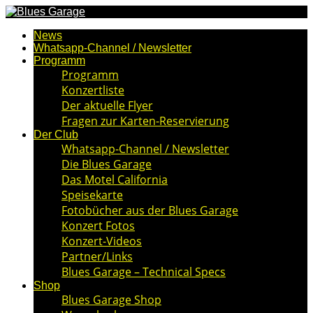
News
Whatsapp-Channel / Newsletter
Programm
Programm
Konzertliste
Der aktuelle Flyer
Fragen zur Karten-Reservierung
Der Club
Whatsapp-Channel / Newsletter
Die Blues Garage
Das Motel California
Speisekarte
Fotobücher aus der Blues Garage
Konzert Fotos
Konzert-Videos
Partner/Links
Blues Garage – Technical Specs
Shop
Blues Garage Shop