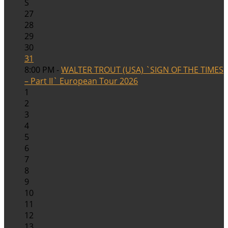
S
27
28
29
30
31
8:00 PM -
WALTER TROUT (USA) `SIGN OF THE TIMES
– Part II` European Tour 2026
1
2
3
4
5
6
7
8
9
10
11
12
13