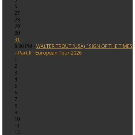
S
27
28
29
30
31
8:00 PM -
WALTER TROUT (USA) `SIGN OF THE TIMES
– Part II` European Tour 2026
1
2
3
4
5
6
7
8
9
10
11
12