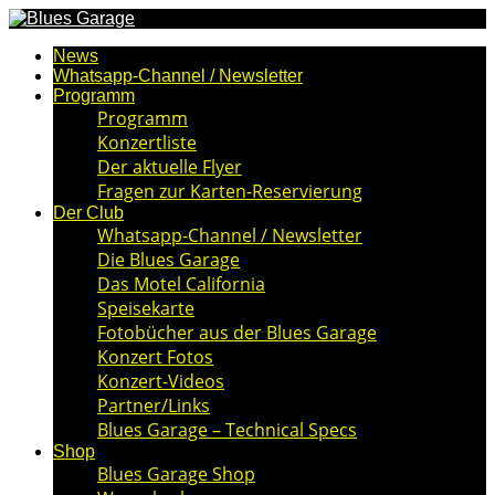
News
Whatsapp-Channel / Newsletter
Programm
Programm
Konzertliste
Der aktuelle Flyer
Fragen zur Karten-Reservierung
Der Club
Whatsapp-Channel / Newsletter
Die Blues Garage
Das Motel California
Speisekarte
Fotobücher aus der Blues Garage
Konzert Fotos
Konzert-Videos
Partner/Links
Blues Garage – Technical Specs
Shop
Blues Garage Shop