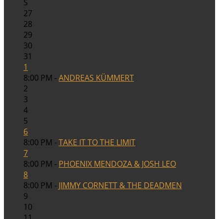
S
27
28
29
30
31
1
8:00 PM -
ANDREAS KÜMMERT
2
3
4
5
6
8:00 PM -
TAKE IT TO THE LIMIT
7
8:00 PM -
PHOENIX MENDOZA & JOSH LEO
8
8:00 PM -
JIMMY CORNETT & THE DEADMEN
9
10
11