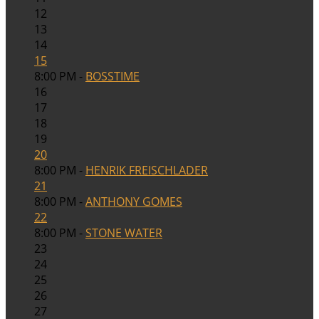
12
13
14
15
8:00 PM -
BOSSTIME
16
17
18
19
20
8:00 PM -
HENRIK FREISCHLADER
21
8:00 PM -
ANTHONY GOMES
22
8:00 PM -
STONE WATER
23
24
25
26
27