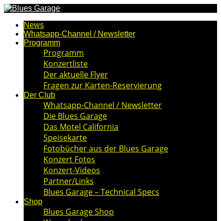
News
Whatsapp-Channel / Newsletter
Programm
Programm
Konzertliste
Der aktuelle Flyer
Fragen zur Karten-Reservierung
Der Club
Whatsapp-Channel / Newsletter
Die Blues Garage
Das Motel California
Speisekarte
Fotobücher aus der Blues Garage
Konzert Fotos
Konzert-Videos
Partner/Links
Blues Garage – Technical Specs
Shop
Blues Garage Shop