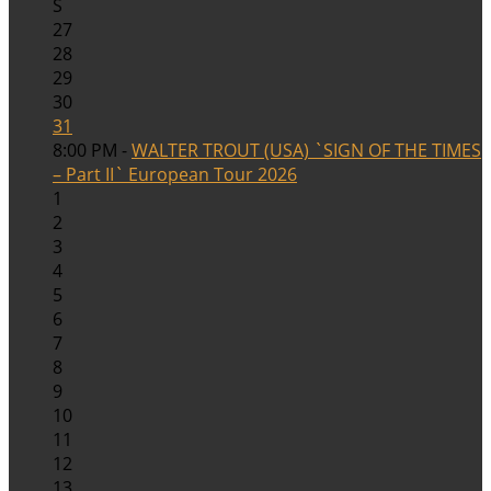
S
27
28
29
30
31
8:00 PM -
WALTER TROUT (USA) `SIGN OF THE TIMES
– Part II` European Tour 2026
1
2
3
4
5
6
7
8
9
10
11
12
13