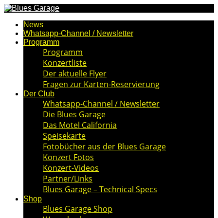
News
Whatsapp-Channel / Newsletter
Programm
Programm
Konzertliste
Der aktuelle Flyer
Fragen zur Karten-Reservierung
Der Club
Whatsapp-Channel / Newsletter
Die Blues Garage
Das Motel California
Speisekarte
Fotobücher aus der Blues Garage
Konzert Fotos
Konzert-Videos
Partner/Links
Blues Garage – Technical Specs
Shop
Blues Garage Shop