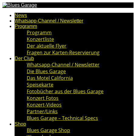
News
Whatsapp-Channel / Newsletter
Programm
Programm
Konzertliste
Der aktuelle Flyer
Fragen zur Karten-Reservierung
Der Club
Whatsapp-Channel / Newsletter
Die Blues Garage
Das Motel California
Speisekarte
Fotobücher aus der Blues Garage
Konzert Fotos
Konzert-Videos
Partner/Links
Blues Garage – Technical Specs
Shop
Blues Garage Shop