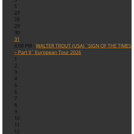
S
27
28
29
30
31
8:00 PM -
WALTER TROUT (USA) `SIGN OF THE TIMES
– Part II` European Tour 2026
1
2
3
4
5
6
7
8
9
10
11
12