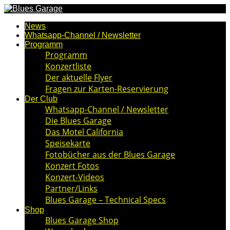
News
Whatsapp-Channel / Newsletter
Programm
Programm
Konzertliste
Der aktuelle Flyer
Fragen zur Karten-Reservierung
Der Club
Whatsapp-Channel / Newsletter
Die Blues Garage
Das Motel California
Speisekarte
Fotobücher aus der Blues Garage
Konzert Fotos
Konzert-Videos
Partner/Links
Blues Garage – Technical Specs
Shop
Blues Garage Shop