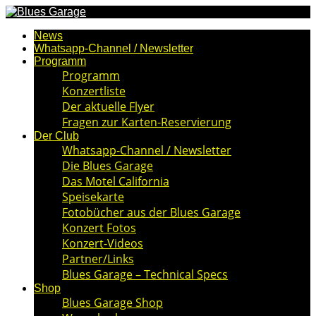
News
Whatsapp-Channel / Newsletter
Programm
Programm
Konzertliste
Der aktuelle Flyer
Fragen zur Karten-Reservierung
Der Club
Whatsapp-Channel / Newsletter
Die Blues Garage
Das Motel California
Speisekarte
Fotobücher aus der Blues Garage
Konzert Fotos
Konzert-Videos
Partner/Links
Blues Garage – Technical Specs
Shop
Blues Garage Shop