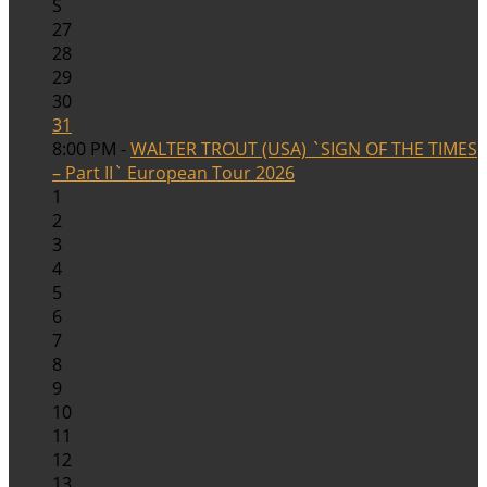
S
27
28
29
30
31
8:00 PM -
WALTER TROUT (USA) `SIGN OF THE TIMES
– Part II` European Tour 2026
1
2
3
4
5
6
7
8
9
10
11
12
13