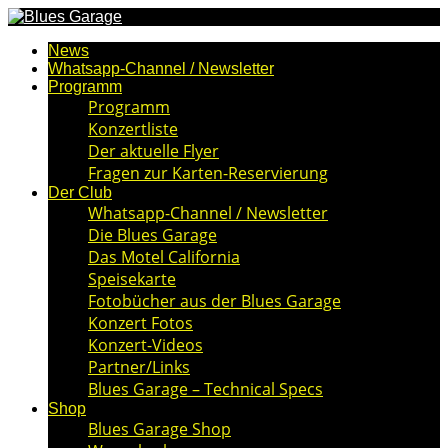
News
Whatsapp-Channel / Newsletter
Programm
Programm
Konzertliste
Der aktuelle Flyer
Fragen zur Karten-Reservierung
Der Club
Whatsapp-Channel / Newsletter
Die Blues Garage
Das Motel California
Speisekarte
Fotobücher aus der Blues Garage
Konzert Fotos
Konzert-Videos
Partner/Links
Blues Garage – Technical Specs
Shop
Blues Garage Shop