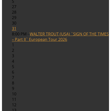
S
27
28
29
30
31
8:00 PM -
WALTER TROUT (USA) `SIGN OF THE TIMES
– Part II` European Tour 2026
1
2
3
4
5
6
7
8
9
10
11
12
13