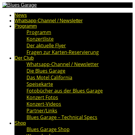
News
Whatsapp-Channel / Newsletter
Programm
Programm
Konzertliste
Der aktuelle Flyer
Fragen zur Karten-Reservierung
Der Club
Whatsapp-Channel / Newsletter
Die Blues Garage
Das Motel California
Speisekarte
Fotobücher aus der Blues Garage
Konzert Fotos
Konzert-Videos
Partner/Links
Blues Garage – Technical Specs
Shop
Blues Garage Shop