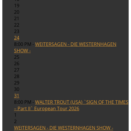
19
20
21
22
23
24
8:00 PM -
WEITERSAGEN - DIE WESTERNHAGEN
SHOW -
25
26
27
28
29
30
31
8:00 PM -
WALTER TROUT (USA) `SIGN OF THE TIMES
– Part II` European Tour 2026
1
2
WEITERSAGEN - DIE WESTERNHAGEN SHOW -