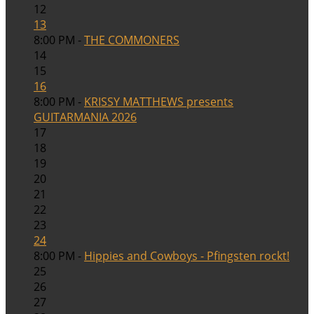
12
13
8:00 PM -
THE COMMONERS
14
15
16
8:00 PM -
KRISSY MATTHEWS presents
GUITARMANIA 2026
17
18
19
20
21
22
23
24
8:00 PM -
Hippies and Cowboys - Pfingsten rockt!
25
26
27