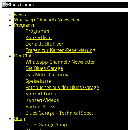
News
Whatsapp-Channel / Newsletter
Programm
Programm
Konzertliste
Der aktuelle Flyer
Fragen zur Karten-Reservierung
Der Club
Whatsapp-Channel / Newsletter
Die Blues Garage
Das Motel California
Speisekarte
Fotobücher aus der Blues Garage
Konzert Fotos
Konzert-Videos
Partner/Links
Blues Garage – Technical Specs
Shop
Blues Garage Shop