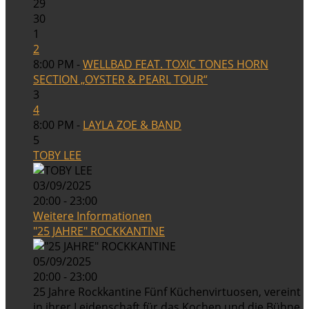
29
30
1
2
8:00 PM -
WELLBAD FEAT. TOXIC TONES HORN
SECTION „OYSTER & PEARL TOUR“
3
4
8:00 PM -
LAYLA ZOE & BAND
5
TOBY LEE
03/09/2025
20:00 - 23:00
Weitere Informationen
"25 JAHRE" ROCKKANTINE
05/09/2025
20:00 - 23:00
25 Jahre Rockkantine Fünf Küchenvirtuosen, vereint
in ihrer Leidenschaft für das Kochen und die Bühne,