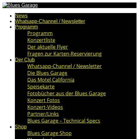
News
Whatsapp-Channel / Newsletter
Programm
Programm
Konzertliste
Der aktuelle Flyer
Fragen zur Karten-Reservierung
Der Club
Whatsapp-Channel / Newsletter
Die Blues Garage
Das Motel California
Speisekarte
Fotobücher aus der Blues Garage
Konzert Fotos
Konzert-Videos
Partner/Links
Blues Garage – Technical Specs
Shop
Blues Garage Shop