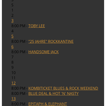
S
1
2
3
8:00 PM -
TOBY LEE
4
5
8:00 PM -
"25 JAHRE" ROCKKANTINE
6
8:00 PM -
HANDSOME JACK
7
8
9
10
11
12
8:00 PM -
KOMBITICKET BLUES & ROCK WEEKEND
8:00 PM -
BLUE DEAL & HOT 'N' NASTY
13
8:00 PM -
EPITAPH & ELEPHANT