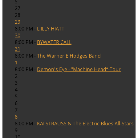
S
27
28
29
8:00 PM -
LIILLY HIATT
30
8:00 PM -
BYWATER CALL
31
8:00 PM -
The Warner E Hodges Band
1
8:00 PM -
Demon's Eye - "Machine Head“-Tour
2
3
4
5
6
7
8
8:00 PM -
KAI STRAUSS & The Electric Blues All-Stars
9
10