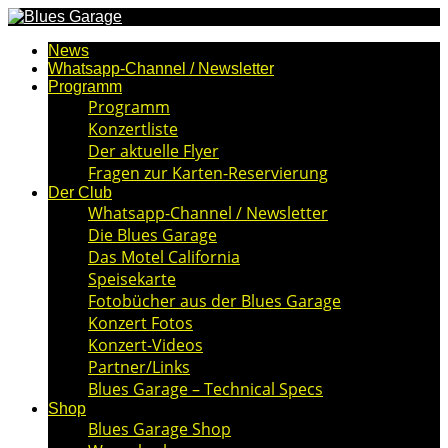
News
Whatsapp-Channel / Newsletter
Programm
Programm
Konzertliste
Der aktuelle Flyer
Fragen zur Karten-Reservierung
Der Club
Whatsapp-Channel / Newsletter
Die Blues Garage
Das Motel California
Speisekarte
Fotobücher aus der Blues Garage
Konzert Fotos
Konzert-Videos
Partner/Links
Blues Garage – Technical Specs
Shop
Blues Garage Shop