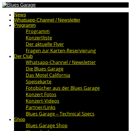
News
Whatsapp-Channel / Newsletter
Programm
Programm
Konzertliste
Der aktuelle Flyer
Fragen zur Karten-Reservierung
Der Club
Whatsapp-Channel / Newsletter
Die Blues Garage
Das Motel California
Speisekarte
Fotobücher aus der Blues Garage
Konzert Fotos
Konzert-Videos
Partner/Links
Blues Garage – Technical Specs
Shop
Blues Garage Shop