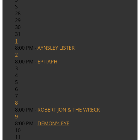
S
28
29
30
31
1
8:00 PM -
AYNSLEY LISTER
2
8:00 PM -
EPITAPH
3
4
5
6
7
8
8:00 PM -
ROBERT JON & THE WRECK
9
8:00 PM -
DEMON's EYE
10
11