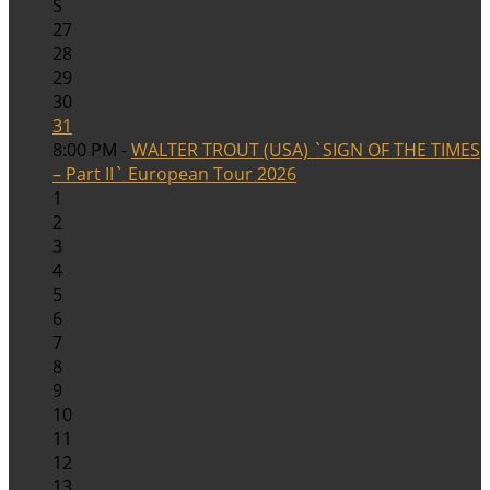
S
27
28
29
30
31
8:00 PM -
WALTER TROUT (USA) `SIGN OF THE TIMES
– Part II` European Tour 2026
1
2
3
4
5
6
7
8
9
10
11
12
13