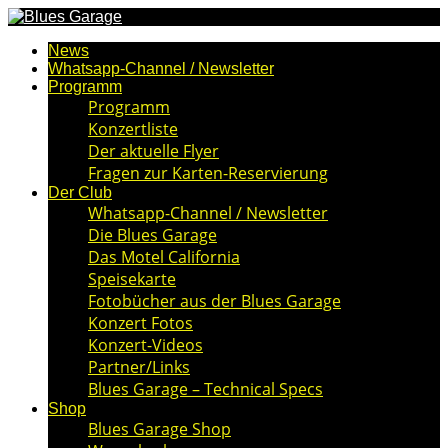
News
Whatsapp-Channel / Newsletter
Programm
Programm
Konzertliste
Der aktuelle Flyer
Fragen zur Karten-Reservierung
Der Club
Whatsapp-Channel / Newsletter
Die Blues Garage
Das Motel California
Speisekarte
Fotobücher aus der Blues Garage
Konzert Fotos
Konzert-Videos
Partner/Links
Blues Garage – Technical Specs
Shop
Blues Garage Shop