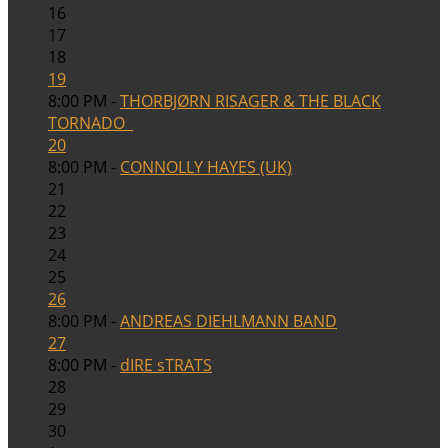
16
17
18
19
8:00 PM -
THORBJØRN RISAGER & THE BLACK
TORNADO
20
8:00 PM -
CONNOLLY HAYES (UK)
21
22
23
24
25
26
8:00 PM -
ANDREAS DIEHLMANN BAND
27
8:00 PM -
dIRE sTRATS
28
29
30