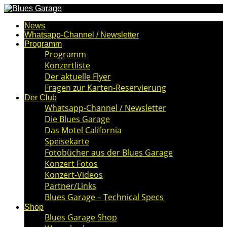
News
Whatsapp-Channel / Newsletter
Programm
Programm
Konzertliste
Der aktuelle Flyer
Fragen zur Karten-Reservierung
Der Club
Whatsapp-Channel / Newsletter
Die Blues Garage
Das Motel California
Speisekarte
Fotobücher aus der Blues Garage
Konzert Fotos
Konzert-Videos
Partner/Links
Blues Garage – Technical Specs
Shop
Blues Garage Shop