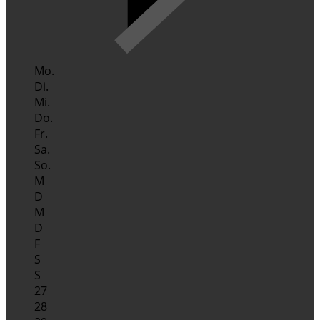
Mo.
Di.
Mi.
Do.
Fr.
Sa.
So.
M
D
M
D
F
S
S
27
28