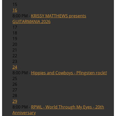
15
16
8:00 PM -
KRISSY MATTHEWS presents
GUITARMANIA 2026
17
18
19
20
21
22
23
24
8:00 PM -
Hippies and Cowboys - Pfingsten rockt!
25
26
27
28
29
8:00 PM -
RPWL - World Through My Eyes - 20th
Anniversary