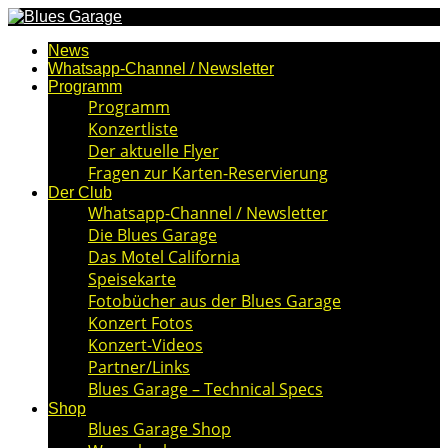
News
Whatsapp-Channel / Newsletter
Programm
Programm
Konzertliste
Der aktuelle Flyer
Fragen zur Karten-Reservierung
Der Club
Whatsapp-Channel / Newsletter
Die Blues Garage
Das Motel California
Speisekarte
Fotobücher aus der Blues Garage
Konzert Fotos
Konzert-Videos
Partner/Links
Blues Garage – Technical Specs
Shop
Blues Garage Shop