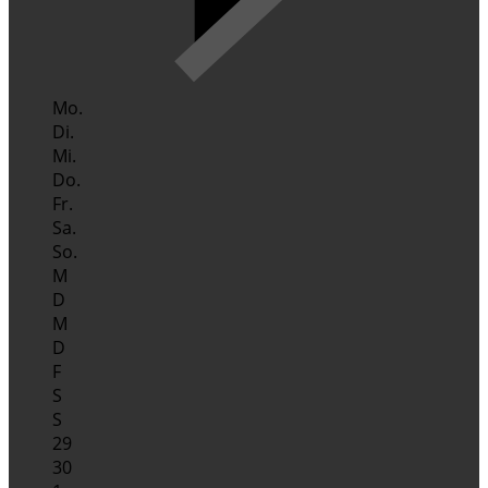
Mo.
Di.
Mi.
Do.
Fr.
Sa.
So.
M
D
M
D
F
S
S
29
30