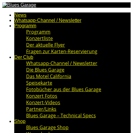
News
Whatsapp-Channel / Newsletter
Programm
Programm
Konzertliste
Der aktuelle Flyer
Fragen zur Karten-Reservierung
Der Club
Whatsapp-Channel / Newsletter
Die Blues Garage
Das Motel California
Speisekarte
Fotobücher aus der Blues Garage
Konzert Fotos
Konzert-Videos
Partner/Links
Blues Garage – Technical Specs
Shop
Blues Garage Shop