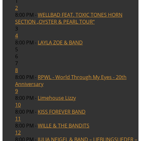
1
2
8:00 PM -
WELLBAD FEAT. TOXIC TONES HORN
SECTION „OYSTER & PEARL TOUR“
3
4
8:00 PM -
LAYLA ZOE & BAND
5
6
7
8
8:00 PM -
RPWL - World Through My Eyes - 20th
Anniversary
9
8:00 PM -
Limehouse Lizzy
10
8:00 PM -
KISS FOREVER BAND
11
8:00 PM -
WILLE & THE BANDITS
12
8:00 PM -
JULIA NEIGEL & BAND – LIEBLINGSLIEDER –