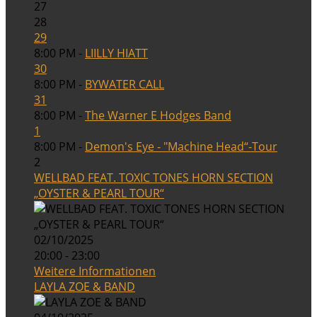
27
28
29
8:00 PM -
LIILLY HIATT
30
8:00 PM -
BYWATER CALL
31
8:00 PM -
The Warner E Hodges Band
1
8:00 PM -
Demon's Eye - "Machine Head“-Tour
2
WELLBAD FEAT. TOXIC TONES HORN SECTION
„OYSTER & PEARL TOUR“
02/10/2025
20:00 - 23:00
Weitere Informationen
LAYLA ZOE & BAND