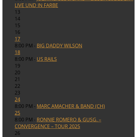
LIVE UND IN FARBE
13
14
15
16
17
8:00 PM -
BIG DADDY WILSON
18
8:00 PM -
US RAILS
19
20
21
22
23
24
8:00 PM -
MARC AMACHER & BAND (CH)
25
8:00 PM -
RONNIE ROMERO & GUSG. –
CONVERGENCE – TOUR 2025
26